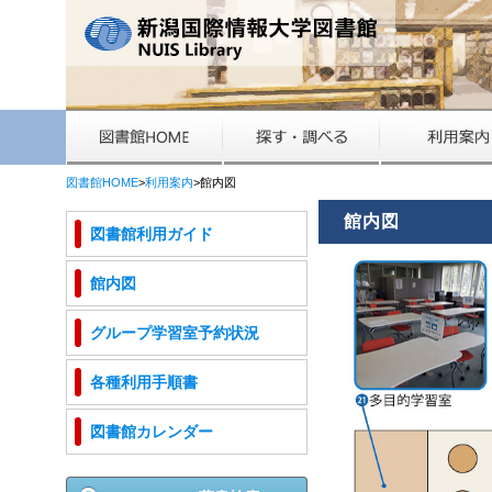
図書館HOME
>
利用案内
>館内図
館内図
図書館利用ガイド
館内図
グループ学習室予約状況
各種利用手順書
図書館カレンダー