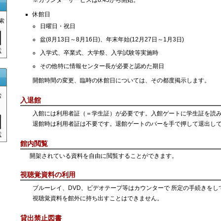
※カウンターサービスは8:45から開始。
休館日
索
日曜日・祝日
盆(8月13日～8月16日)、年末年始(12月27日～1月3日)
索
入学式、卒業式、大学祭、入学試験等実施時
その他特に情報センター長が必要と認めた期日
開館時間の変更、臨時の休館日については、その都度掲示します。
索
入退館
入館には利用者証（＝学生証）が必要です。入館ゲートに学生証を読
退館時は利用者証は不要です。退館ゲートのバーを手で押して退出し
索
館内閲覧
開架されている資料を自由に閲覧することができます。
視聴覚資料の利用
ブルーレイ、DVD、ビデオテープ等はカウンターで 所定の手続きを
視聴覚資料を館外に持ち出すことはできません。
貸出禁止図書