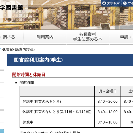
ド
>図書館利用案内(学生)
図書館利用案内(学生)
開館時間と休館日
開館時間
月～金曜日
土
開講中(授業のあるとき)
8:40～20:00
8:40
休講中(授業のないとき(2月1日～3月14日))
8:40～18:00
8:40
休業中
8:40～18:00