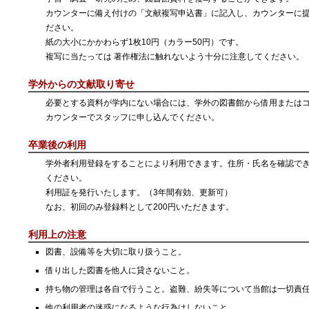
カウンターに備え付けの「文献複写申込書」に記入し、カウンターに
ださい。
紙の大小にかかわらず1枚10円（カラー50円）です。
複写に当たっては 著作権法に触れないよう十分に注意してください。
学外からの文献取り寄せ
必要とする資料が学内にない場合には、学外の図書館から借用または
カウンターでスタッフに申し込んでください。
卒業後の利用
学外者利用登録をすることにより利用できます。住所・氏名を確認で
ください。
利用証を発行いたします。（3年間有効、更新可）
なお、初回のみ登録料として200円いただきます。
利用上の注意
図書、設備等を大切に取り扱うこと。
借り出した図書を他人に貸さないこと。
持ち物の管理は各自で行うこと。盗難、紛失等について当館は一切責
他の利用者の迷惑になるような行為はしないこと。