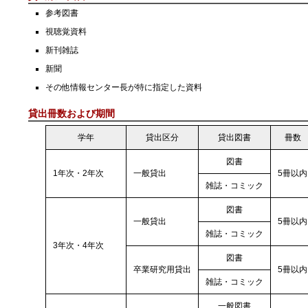
参考図書
視聴覚資料
新刊雑誌
新聞
その他情報センター長が特に指定した資料
貸出冊数および期間
学年
貸出区分
貸出図書
冊数
図書
1年次・2年次
一般貸出
5冊以内
雑誌・コミック
図書
一般貸出
5冊以内
雑誌・コミック
3年次・4年次
図書
卒業研究用貸出
5冊以内
雑誌・コミック
一般図書