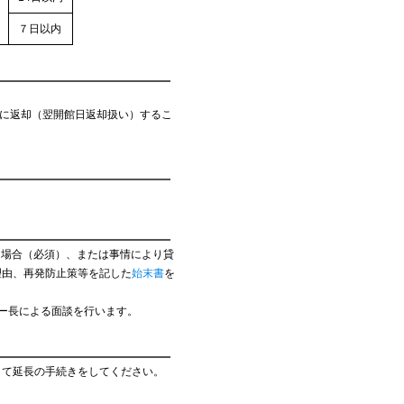
７日以内
」に返却（翌開館日返却扱い）するこ
た場合（必須）、または事情により貸
理由、再発防止策等を記した
始末書
を
ー長による面談を行います。
して延長の手続きをしてください。