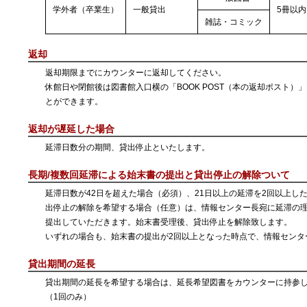
学外者（卒業生）
一般貸出
5冊以内
雑誌・コミック
返却
返却期限までにカウンターに返却してください。
休館日や閉館後は図書館入口横の「BOOK POST（本の返却ポスト）
とができます。
返却が遅延した場合
延滞日数分の期間、貸出停止といたします。
長期/複数回延滞による始末書の提出と貸出停止の解除ついて
延滞日数が42日を超えた場合（必須）、21日以上の延滞を2回以上し
出停止の解除を希望する場合（任意）は、情報センター長宛に延滞の
提出していただきます。始末書受理後、貸出停止を解除致します。
いずれの場合も、始末書の提出が2回以上となった時点で、情報センタ
貸出期間の延長
貸出期間の延長を希望する場合は、延長希望図書をカウンターに持参
（1回のみ）