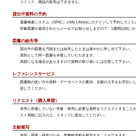
コミック、雑誌の延長はできません。
貸出中資料の予約
蔵書検索システム（OPAC）のMy Libraryにログインして予約してく
対象図書が返却されたらメールでお知らせしますので、1週間以内にカ
図書の紛失等
貸出中の図書を汚損または紛失したときは速やかに申し出て下さい。
原則として同一図書を弁償していただきます。
高額になる場合がありますので資料の取り扱いには注意して下さい。
レファレンスサービス
図書館の使い方や資料・データベースの案内、文献の入手をお手伝い
談してください。
リクエスト（購入希望）
本学に所蔵していない学修・研究に必要な資料をリクエストすること
スト用紙に記入の上、スタッフに提出してください。
文献複写
学習・調査・研究のため、図書館資料を複写することができます。