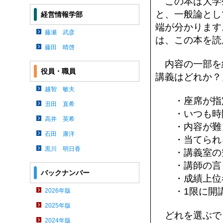
この本は大学
と、一般論とし
経営情報学部
端が分かります
藤瀬 武彦
は、この本を読
藤田 晴啓
内容の一部を
役員・職員
講義はどれか？
越智 敏夫
・座席が指定
丑田 直希
・いつも時間
高井 英希
・内容が難し
石田 康洋
・当てられ
黒川 明日香
・講義室の空
・講師の言っ
バックナンバー
・成績上位者
・1限に開講
2026年版
2025年版
どれを選ぶで
2024年版