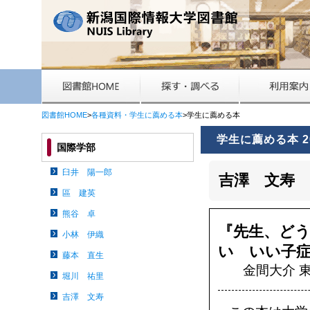
図書館HOME
>
各種資料・学生に薦める本
>学生に薦める本
学生に薦める本 2
国際学部
臼井 陽一郎
吉澤 文寿
區 建英
熊谷 卓
『先生、ど
小林 伊織
い いい子
藤本 直生
金間大介 東
堀川 祐里
吉澤 文寿