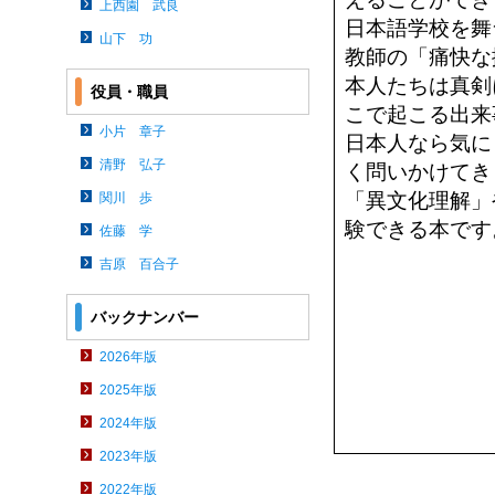
上西園 武良
日本語学校を舞
山下 功
教師の「痛快な
本人たちは真剣
役員・職員
こで起こる出来
小片 章子
日本人なら気に
清野 弘子
く問いかけてき
「異文化理解」
関川 歩
験できる本です
佐藤 学
吉原 百合子
バックナンバー
2026年版
2025年版
2024年版
2023年版
2022年版