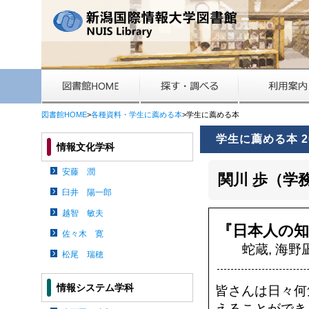
図書館HOME
>
各種資料・学生に薦める本
>学生に薦める本
学生に薦める本 2
情報文化学科
安藤 潤
関川 歩（学
臼井 陽一郎
越智 敏夫
『日本人の知
佐々木 寛
蛇蔵, 海野
松尾 瑞穂
情報システム学科
皆さんは日々何
えることができ