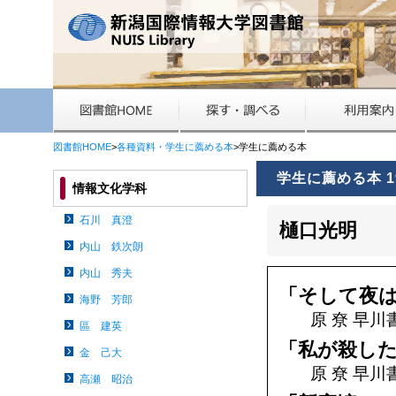
図書館HOME
>
各種資料・学生に薦める本
>学生に薦める本
学生に薦める本 1
情報文化学科
石川 真澄
樋口光明
内山 鉄次朗
内山 秀夫
「そして夜
海野 芳郎
原 尞 早川
區 建英
「私が殺し
金 己大
原 尞 早川
高瀬 昭治