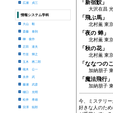
「新宿鮫」
広瀬 貞三
大沢在昌 
情報システム学科
「飛ぶ馬」
北村薫 東
大山 毅
「夜の 蝉」
斎藤 泰則
北村薫 東
榊 俊作
正田 達夫
「秋の花」
北村薫 東
竹並 輝之
玉木 將二郎
「ななつの
槻木 公一
加納朋子 
永井 武
「魔法飛行」
藤瀬 武彦
加納朋子 
樋口 光明
松井 孝雄
今、ミステリー
好きな人のため
宗澤 拓郎