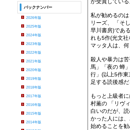
が受賞している
バックナンバー
私が勧めるのは、
2026年版
リーズ、 「そ
2025年版
早川書房)であ
2024年版
れも5作(光文
2023年版
マッタ人は、何
2022年版
殺人や暴力は苦
2021年版
馬」「夜の 蝉
2020年版
行」(以上5作
2019年版
足する読後感だ
2018年版
もっと上級者に
2017年版
村薫の 「リヴ
2016年版
白いのだが、読
2015年版
かった人には、
2014年版
始めることを勧