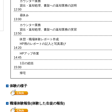
カウンター業務
貸出・返却処理、書架への返却業務の説明
12:00
昼休み
13:00
カウンター業務
貸出・返却処理、書架への返却業務の実習
13:50
休憩・職場体験レポート作成
HP用のレポートの記入と写真選び
14:20
HPアップ作業
14:45
1日の総括
15:00
帰宅
体験の様子
職場体験報告(体験した生徒の報告)