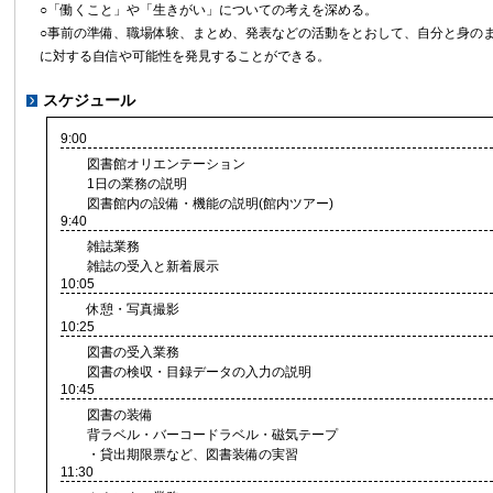
○「働くこと」や「生きがい」についての考えを深める。
○事前の準備、職場体験、まとめ、発表などの活動をとおして、自分と身の
に対する自信や可能性を発見することができる。
スケジュール
9:00
図書館オリエンテーション
1日の業務の説明
図書館内の設備・機能の説明(館内ツアー)
9:40
雑誌業務
雑誌の受入と新着展示
10:05
休憩・写真撮影
10:25
図書の受入業務
図書の検収・目録データの入力の説明
10:45
図書の装備
背ラベル・バーコードラベル・磁気テープ
・貸出期限票など、図書装備の実習
11:30