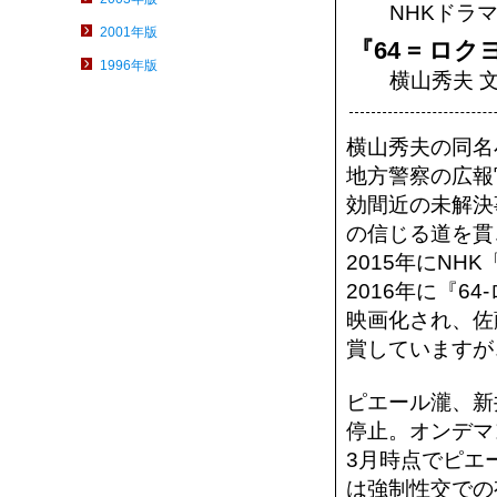
NHKドラマ
2001年版
『64 = ロ
1996年版
横山秀夫 文
横山秀夫の同名小説
地方警察の広報
効間近の未解決
の信じる道を貫
2015年にNH
2016年に『6
映画化され、佐
賞していますが
ピエール瀧、新
停止。オンデマ
3月時点でピエ
は強制性交での