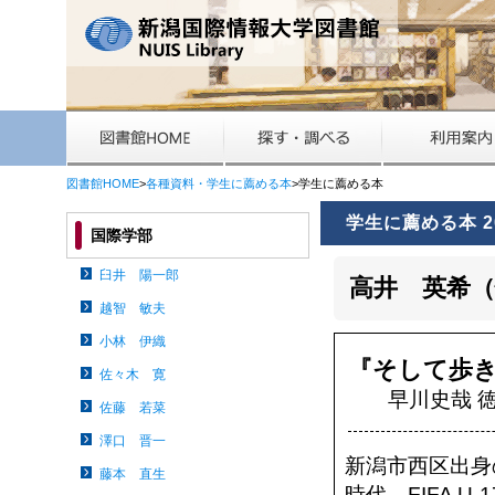
図書館HOME
>
各種資料・学生に薦める本
>学生に薦める本
学生に薦める本 2
国際学部
臼井 陽一郎
高井 英希
越智 敏夫
小林 伊織
『そして歩
佐々木 寛
早川史哉 徳
佐藤 若菜
澤口 晋一
新潟市西区出身
藤本 直生
時代、FIFA 