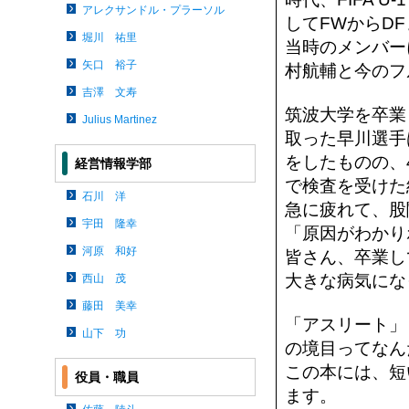
アレクサンドル・プラーソル
してFWからD
堀川 祐里
当時のメンバー
矢口 裕子
村航輔と今のフ
吉澤 文寿
筑波大学を卒業
Julius Martinez
取った早川選手
をしたものの、
経営情報学部
で検査を受けた
石川 洋
急に疲れて、股
宇田 隆幸
「原因がわかり
河原 和好
皆さん、卒業し
大きな病気にな
西山 茂
藤田 美幸
「アスリート」
山下 功
の境目ってなん
この本には、短
役員・職員
ます。