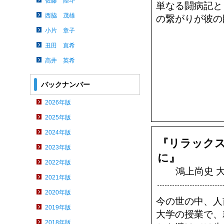
佐藤 陸斗
単なる闘病記と
西脇 茂雄
の繋がりが彼の
小片 章子
丑田 直希
高井 英希
バックナンバー
2026年版
2025年版
2024年版
『リラック
2023年版
に』
2022年版
鴻上尚史 大
2021年版
2020年版
今の世の中、人
2019年版
大学の授業で、
2018年版