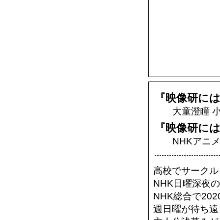
『映像研には
大童澄瞳 小
『映像研には
NHKアニメ 
高校でサークル
NHK日曜深夜
NHK総合で20
週日曜が待ち遠